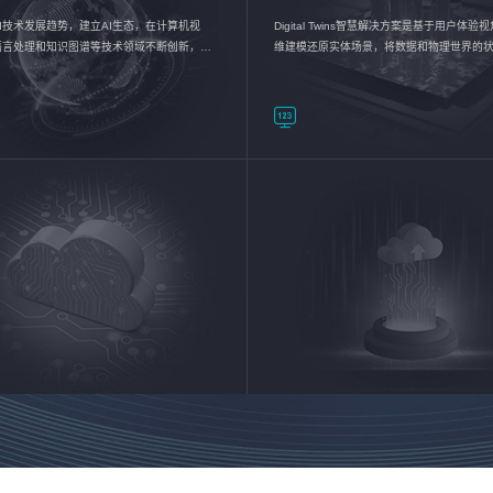
I技术发展趋势，建立AI生态，在计算机视
Digital Twins智慧解决方案是基于用户体
语言处理和知识图谱等技术领域不断创新，持
维建模还原实体场景，将数据和物理世界的
数智化转型加速器—AlphaMind®AI能力开放
现，使用户对关键数据有更直观的感受，推
成智能化转型，实现新旧动能的转换