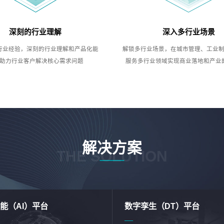
深刻的行业理解
深入多行业场景
行业经验，深刻的行业理解和产品化能
解锁多行业场景，在城市管理、工业
助力行业客户解决核心需求问题
服务多行业领域实现商业落地和产业
解决方案
THE SOLUTION
能（AI）平台
数字孪生（DT）平台