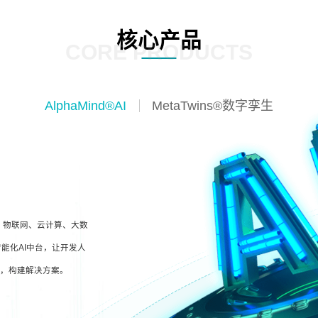
核心产品
CORE PRODUCTS
AlphaMind®AI
MetaTwins®数字孪生
I、物联网、云计算、大数
能化AI中台，让开发人
型，构建解决方案。