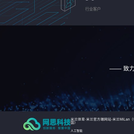
行业客户
—— 致
米兰体育·米兰官方端网站-米兰MiLan（
国）
人工智能