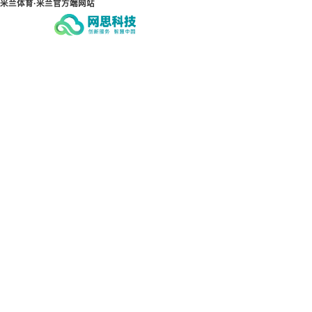
米兰体育·米兰官方端网站
米兰体育·米兰官
米兰体育·米兰官
方端网站
方端网站