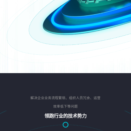
解决企业业务流程繁琐、组织人员冗余、运营
效率低下等问题
领跑行业的技术势力