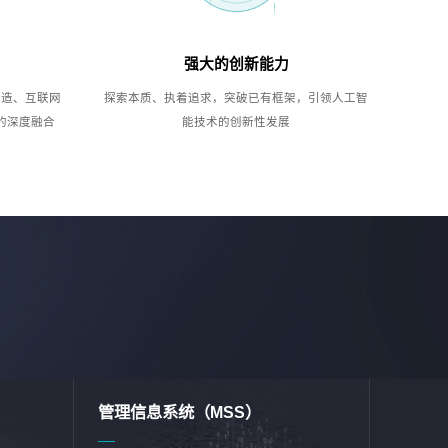
强大的创新能力
制造、互联网
探索本质、执着追求，突破已有框架，引领人工智
的深度融合
能技术的创新性发展
管理信息系统（MSS）