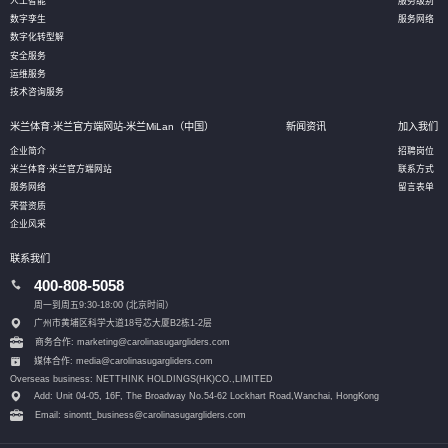
人工智能
服务级别
数字孪生
服务网络
数字化转型解
安全服务
运维服务
技术咨询服务
米兰体育·米兰官方端网站-米兰MiLan（中国）
新闻资讯
加入我们
企业简介
招聘岗位
米兰体育·米兰官方端网站
联系方式
服务网络
留言表单
荣誉资质
企业风采
联系我们
400-808-5058
周一到周五9:30-18:00 (北京时间）
广州市黄埔区科学大道18号芯大厦B2栋1-2层
商务合作: marketing@carolinasugargliders.com
媒体合作: media@carolinasugargliders.com
Overseas business: NETTHINK HOLDINGS(HK)CO.,LIMITED
Add: Unit 04-05, 16F, The Broadway No.54-62 Lockhart Road,
Wanchai, HongKong
Email: sinontt_business@carolinasugargliders.com