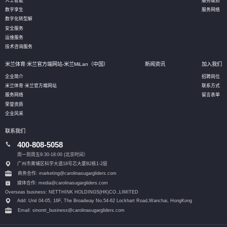
人工智能
服务级别
数字孪生
服务网络
数字化转型解
安全服务
运维服务
技术咨询服务
米兰体育·米兰官方端网站-米兰MiLan（中国）
新闻资讯
加入我们
企业简介
招聘岗位
米兰体育·米兰官方端网站
联系方式
服务网络
留言表单
荣誉资质
企业风采
联系我们
400-808-5058
周一到周五9:30-18:00 (北京时间）
广州市黄埔区科学大道18号芯大厦B2栋1-2层
商务合作: marketing@carolinasugargliders.com
媒体合作: media@carolinasugargliders.com
Overseas business: NETTHINK HOLDINGS(HK)CO.,LIMITED
Add: Unit 04-05, 16F, The Broadway No.54-62 Lockhart Road,
Wanchai, HongKong
Email: sinontt_business@carolinasugargliders.com