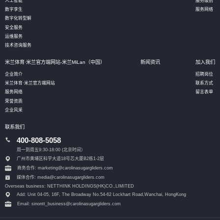
人工智能
服务级别
数字孪生
服务网络
数字化转型解
安全服务
运维服务
技术咨询服务
米兰体育·米兰官方端网站-米兰MiLan（中国）
新闻资讯
加入我们
企业简介
招聘岗位
米兰体育·米兰官方端网站
联系方式
服务网络
留言表单
荣誉资质
企业风采
联系我们
400-808-5058
周一到周五9:30-18:00 (北京时间）
广州市黄埔区科学大道18号芯大厦B2栋1-2层
商务合作: marketing@carolinasugargliders.com
媒体合作: media@carolinasugargliders.com
Overseas business: NETTHINK HOLDINGS(HK)CO.,LIMITED
Add: Unit 04-05, 16F, The Broadway No.54-62 Lockhart Road,
Wanchai, HongKong
Email: sinontt_business@carolinasugargliders.com